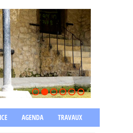
1
2
3
4
5
6
NCE
AGENDA
TRAVAUX