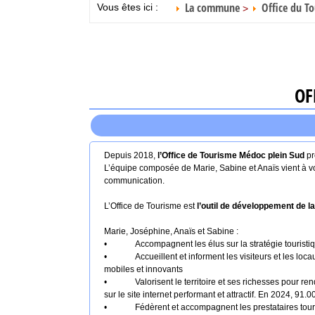
La commune
Office du T
Vous êtes ici :
>
OF
Depuis 2018,
l’Office de Tourisme Médoc plein Sud
pr
L’équipe composée de Marie, Sabine et Anaïs vient à votr
communication.
L’Office de Tourisme est
l’outil de développement de
Marie, Joséphine, Anaïs et Sabine :
•
Accompagnent les élus sur la stratégie touristiq
•
Accueillent et informent les visiteurs et les loc
mobiles et innovants
•
Valorisent le territoire et ses richesses pour r
sur le site internet performant et attractif. En 2024, 91
•
Fédèrent et accompagnent les prestataires tour