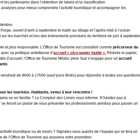
dent les partenaires dans l’obtention de labels et la classification
 analyses pour mieux comprendre l’activité touristique et accompagner les
ptembre.
Porge, ouvert d’avril à septembre le matin au village et l’après-midi à l’océan
 sur les marchés et lors des événements ponctuels du territoire de juin à septembr
le et plus responsable. L’Office de Tourisme est considéré comme
précurseur du
avec sa politique ambitieuse d’
accueil « zéro papier inutile ».
Réduire le papier,
tils d’accueil, l’Office de Tourisme Médoc plein Sud s’engage pour un
accueil
tants
.
u vendredi de 9h00 à 17h00 (sauf jours fériés) pour répondre à toutes vos questions
our les touristes.
Habitants, venez à leur rencontre !
 amis ou en famille ? Le Comptoir des Loisirs vous informe. N’hésitez pas à
r se feront un plaisir de vous présenter les professionnels alentour pour passer un
tivité touristique ou de loisirs ? Signalez-vous auprès de l’équipe qui se fera un
e de l’Office de Tourisme qui assurera votre promotion.