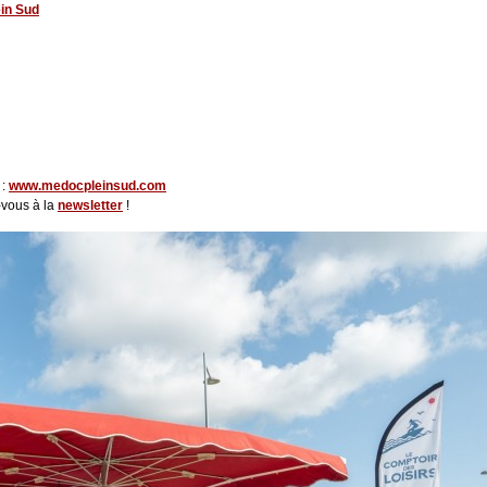
ein Sud
 :
www.medocpleinsud.com
z-vous à la
newsletter
!